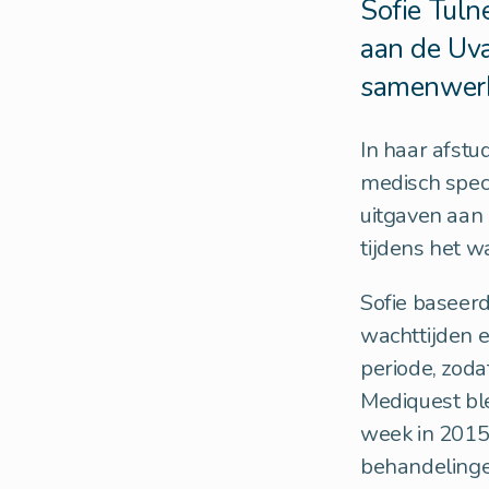
Sofie Tuln
aan de Uva
samenwer
In haar afstu
medisch speci
uitgaven aan
tijdens het 
Sofie baseer
wachttijden e
periode, zoda
Mediquest ble
week in 2015
behandelinge