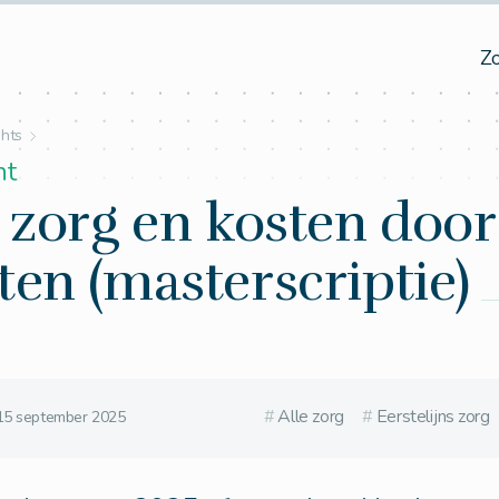
Z
ghts
ht
 zorg en kosten door
en (masterscriptie)
#
Alle zorg
#
Eerstelijns zorg
15 september 2025