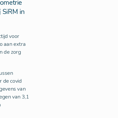
nometrie
j SiRM in
tijd voor
o aan extra
n de zorg
tussen
r de covid
egevens van
tegen van 3,1
n