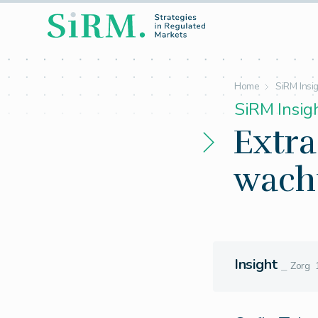
Home
SiRM Insi
SiRM Insig
Extra
wacht
Insight
⎯
Zorg