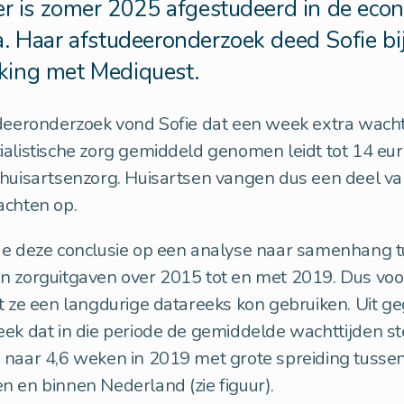
er is zomer 2025 afgestudeerd in de eco
. Haar afstudeeronderzoek deed Sofie bi
king met Mediquest.
deeronderzoek vond Sofie dat een week extra wacht
alistische zorg gemiddeld genomen leidt tot 14 eur
 huisartsenzorg. Huisartsen vangen dus een deel va
wachten op.
de deze conclusie op een analyse naar samenhang 
n zorguitgaven over 2015 tot en met 2019. Dus voo
t ze een langdurige datareeks kon gebruiken. Uit g
ek dat in die periode de gemiddelde wachttijden s
 naar 4,6 weken in 2019 met grote spreiding tusse
n en binnen Nederland (zie figuur).