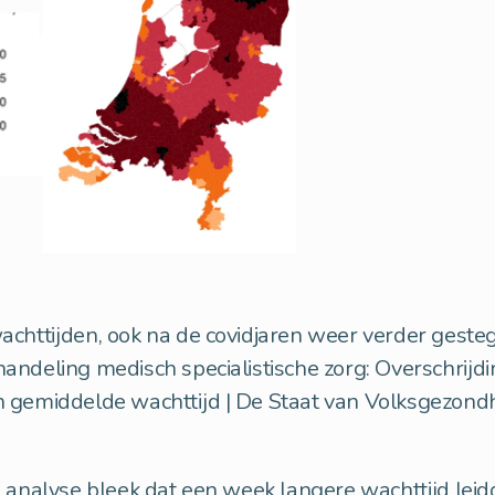
achttijden, ook na de covidjaren weer verder gesteg
andeling medisch specialistische zorg: Overschrijd
 gemiddelde wachttijd | De Staat van Volksgezond
 analyse bleek dat een week langere wachttijd leid