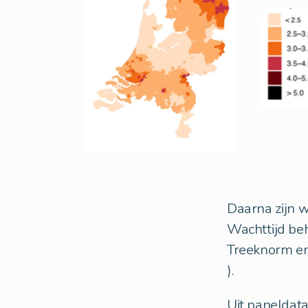
Daarna zijn w
Wachttijd beh
Treeknorm en
).
Uit paneldata