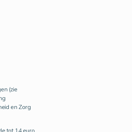
en (zie
ing
heid en Zorg
de tot 14 euro