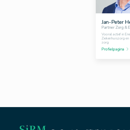
Jan-Peter H
Partner Zorg & 
Vooral actief in Ene
Ziekenhuiszorg en 
zorg
Profielpagina