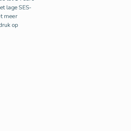
et lage SES-
et meer
druk op