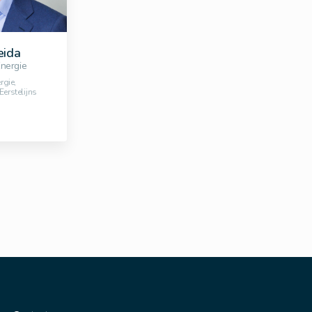
eida
Energie
rgie,
Eerstelijns