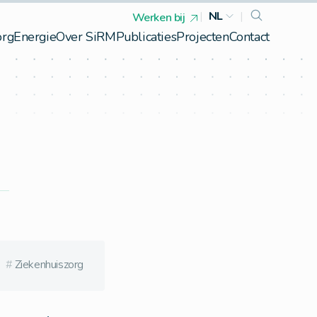
|
NL
|
Werken bij
org
Energie
Over SiRM
Publicaties
Projecten
Contact
#
Ziekenhuiszorg