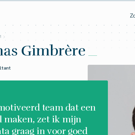
Z
M
as Gimbrère
ltant
otiveerd team dat een
l maken, zet ik mijn
ta graag in voor goed