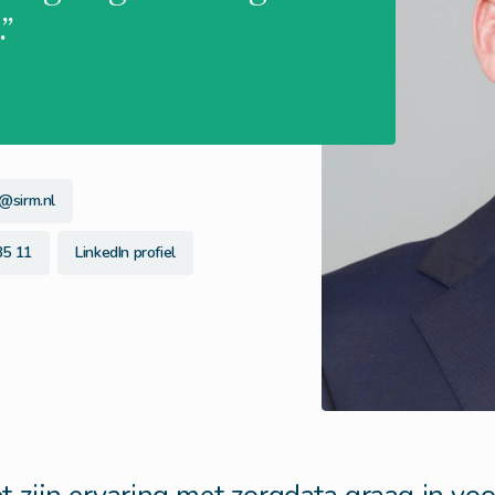
”
@sirm.nl
35 11
LinkedIn profiel