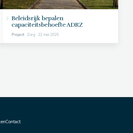
Beleidsrijk bepalen
capaciteitsbehoefte ADRZ
Project
Zorg
22 mei 2025
ten
Contact