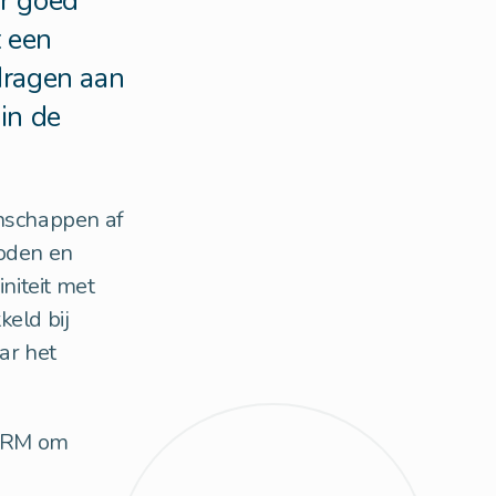
or goed
t een
dragen aan
in de
nschappen af
hoden en
initeit met
keld bij
ar het
SiRM om