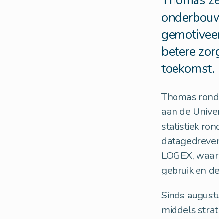
Thomas zet
onderbouwd
gemotiveer
betere zor
toekomst.
Thomas rondd
aan de Univer
statistiek ron
datagedreven 
LOGEX, waar h
gebruik en de
Sinds august
middels stra