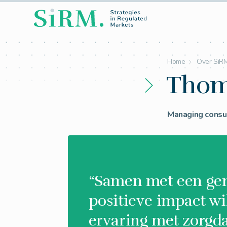
Home
Over SiR
Thom
Managing consu
“Samen met een gem
positieve impact wi
ervaring met zorgda