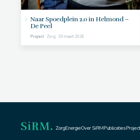
Naar Spoedplein 2.0 in Helmond –
De Peel
Project
Zorg
20 maart 2026
Zorg
Energie
Over SiRM
Publicaties
Projec