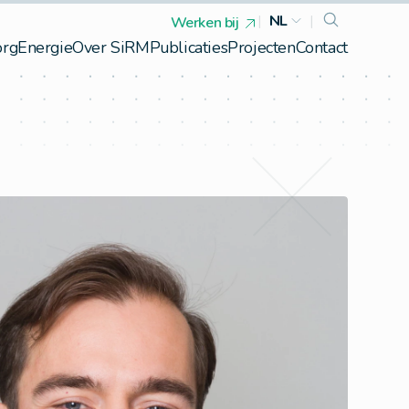
|
NL
|
Werken bij
org
Energie
Over SiRM
Publicaties
Projecten
Contact