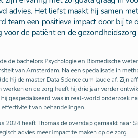
 zijn ervaring met zorgdata graag in vo
 advies. Het liefst maakt hij samen me
d team een positieve impact door bij te 
g voor de patiënt en de gezondheidszorg 
e de bachelors Psychologie en Biomedische wete
siteit van Amsterdam. Na een specialisatie in met
dde hij de master Data Science cum laude af. Zijn aff
werken en de zorg heeft hij drie jaar verder ontwik
ij gespecialiseerd was in real-world onderzoek na
 effectiviteit van behandelingen.
us 2024 heeft Thomas de overstap gemaakt naar 
tegisch advies meer impact te maken op de zorg.