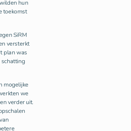
 wilden hun
de toekomst
oegen SiRM
n versterkt
t plan was
 schatting
n mogelijke
n werkten we
n verder uit.
 opschalen
 van
betere