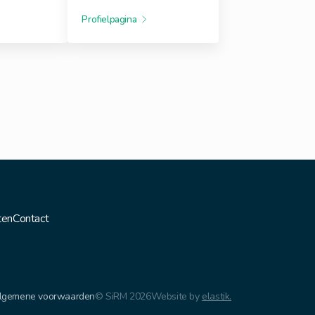
Profielpagina
ten
Contact
lgemene voorwaarden
© SiRM 2026
Website by
elastik.