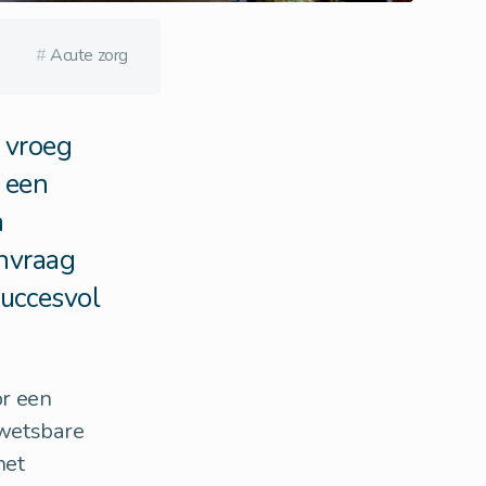
#
Acute zorg
 vroeg
 een
n
nvraag
succesvol
or een
kwetsbare
het