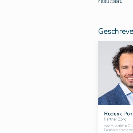
resultaat.
Geschreve
Roderik Pon
Partner Zorg
Vooral actief in O
Farmaceutische zo