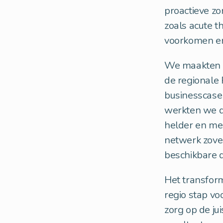
proactieve zo
zoals acute 
voorkomen en 
We maakten he
de regionale 
businesscase 
werkten we de
helder en me
netwerk zove
beschikbare d
Het transform
regio stap vo
zorg op de ju