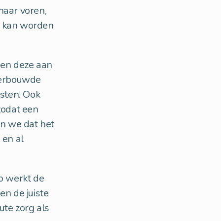
naar voren,
k kan worden
lden deze aan
nderbouwde
osten. Ook
zodat een
n we dat het
 en al
Zo werkt de
en de juiste
ute zorg als