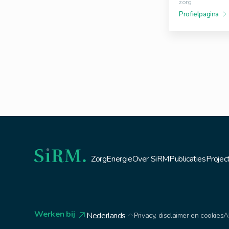
zorg
Profielpagina
Zorg
Energie
Over SiRM
Publicaties
Projec
Werken bij
Nederlands
Privacy, disclaimer en cookies
A