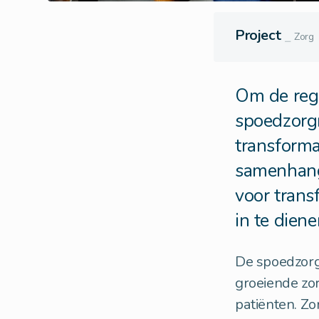
Project
⎯
Zorg
Om de regi
spoedzorg
transforma
samenhange
voor trans
in te diene
De spoedzorg
groeiende zo
patiënten. Z