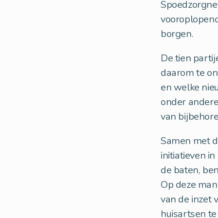
Spoedzorgnet
vooroplopende
borgen.
De tien part
daarom te on
en welke nie
onder andere 
van bijbehor
Samen met de
initiatieven i
de baten, ben
Op deze manie
van de inzet 
huisartsen te