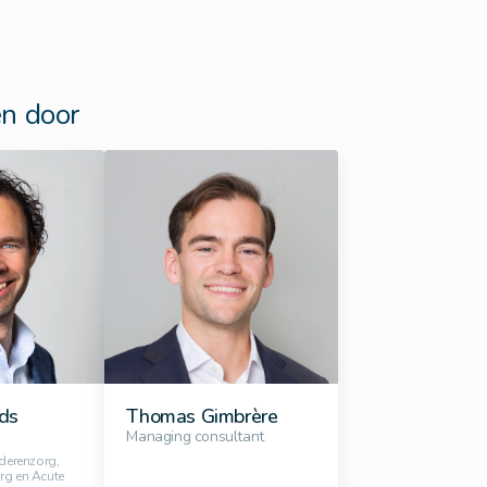
n door
ds
Thomas Gimbrère
Managing consultant
uderenzorg,
rg en Acute