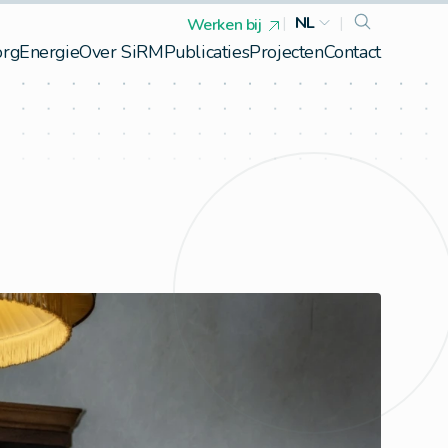
|
NL
|
Werken bij
org
Energie
Over SiRM
Publicaties
Projecten
Contact