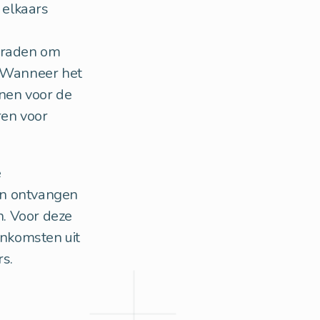
 elkaars
e raden om
. Wanneer het
enen voor de
ren voor
e
 en ontvangen
n. Voor deze
inkomsten uit
s.