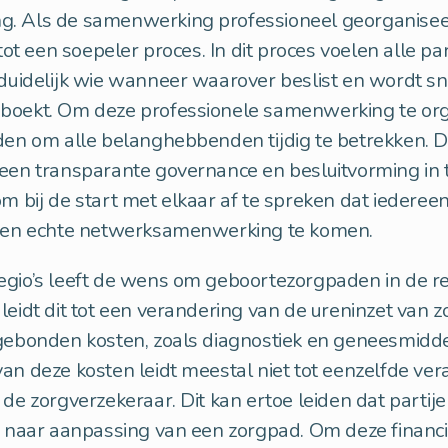
. Als de samenwerking professioneel georganisee
 tot een soepeler proces. In dit proces voelen alle par
 duidelijk wie wanneer waarover beslist en wordt sn
boekt. Om deze professionele samenwerking te orga
den om alle belanghebbenden tijdig te betrekken. 
een transparante governance en besluitvorming in t
om bij de start met elkaar af te spreken dat iedereen
 een echte netwerksamenwerking te komen.
gio’s leeft de wens om geboortezorgpaden in de re
leidt dit tot een verandering van de ureninzet van 
tgebonden kosten, zoals diagnostiek en geneesmidd
an deze kosten leidt meestal niet tot eenzelfde ver
 de zorgverzekeraar. Dit kan ertoe leiden dat partij
en naar aanpassing van een zorgpad. Om deze financi