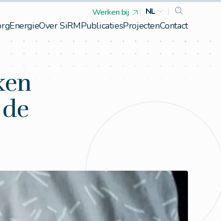
|
NL
|
Werken bij
org
Energie
Over SiRM
Publicaties
Projecten
Contact
ken
 de