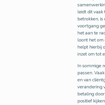
samenwerking
leidt dit vaak
betrokken, is
voortgang ge
het aan te ra
loont het om 
helpt hierbij 
inzet om tot
In sommige re
passen. Vaak 
en van cliën
verandering v
betaling door
positief kijk