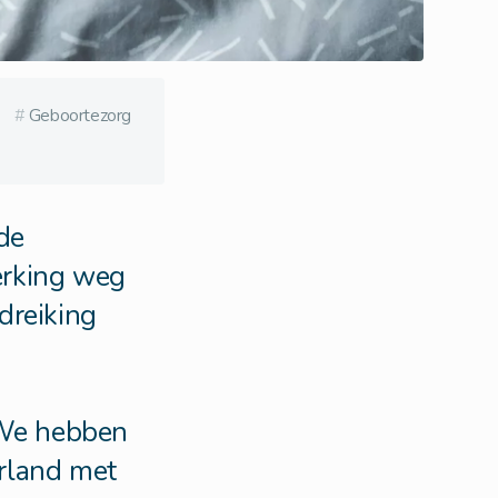
#
Geboortezorg
de
erking weg
dreiking
 We hebben
erland met