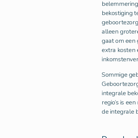
belemmeringe
bekostiging 
geboortezorg
alleen groter
gaat om een g
extra kosten 
inkomstenverl
Sommige gebo
Geboortezorgo
integrale bek
regio’s is ee
de integrale 