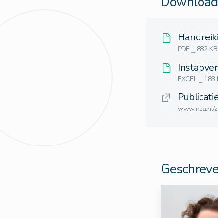
Downloads
Handreik
PDF ⎯ 882 KB
Instapver
EXCEL ⎯ 183 
Publicati
www.nza.nl/z
Geschreve