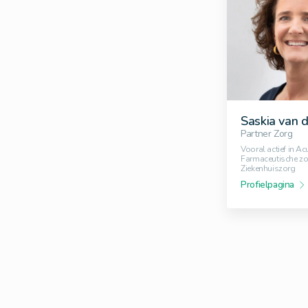
Saskia van d
Partner Zorg
Vooral actief in Ac
Farmaceutische zo
Ziekenhuiszorg
Profielpagina