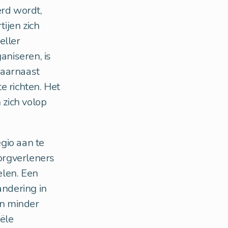
rd wordt,
tijen zich
eller
niseren, is
Daarnaast
e richten. Het
 zich volop
gio aan te
zorgverleners
elen. Een
andering in
en minder
ële