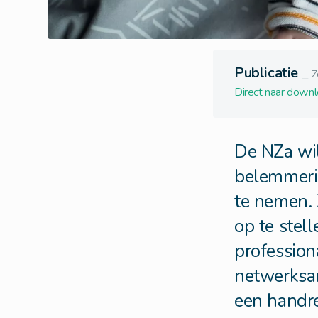
Publicatie
⎯
Z
Direct naar down
De NZa wil
belemmeri
te nemen. 
op te stel
profession
netwerksa
een handre