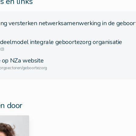
 en links
ing versterken netwerksamenwerking in de geboor
deelmodel integrale geboortezorg organisatie
KB
e op NZa website
orgsectoren/geboortezorg
n door