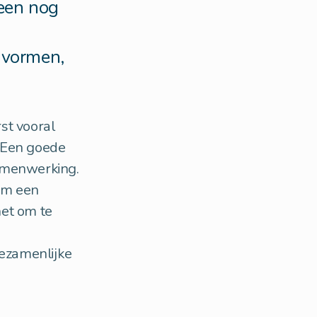
een nog
 vormen,
st vooral
. Een goede
samenwerking.
 om een
het om te
gezamenlijke
e