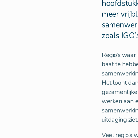
hoofdstuk
meer vrijb
samenwerk
zoals IGO’
Regio’s waar 
baat te hebb
samenwerking
Het loont dan
gezamenlijke 
werken aan ee
samenwerkings
uitdaging ziet
Veel regio’s 