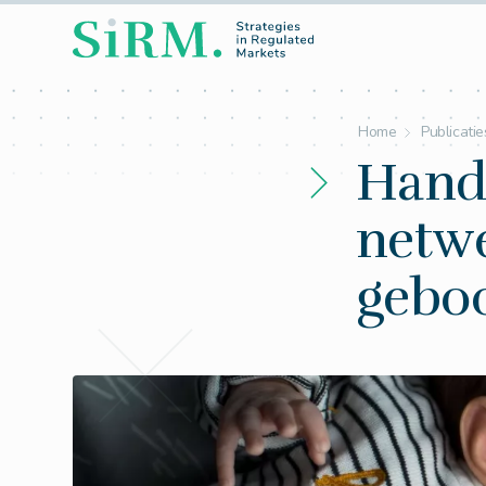
Home
Publicatie
Handr
netw
gebo