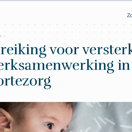
Z
s
eiking voor verster
erksamenwerking in
ortezorg