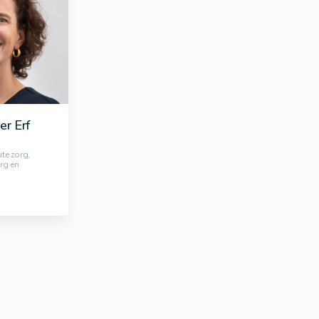
er Erf
ute zorg,
rg en