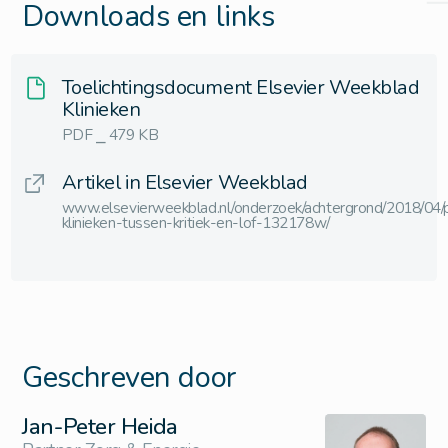
Downloads en links
Toelichtingsdocument Elsevier Weekblad
Klinieken
PDF ⎯ 479 KB
Artikel in Elsevier Weekblad
www.elsevierweekblad.nl/onderzoek/achtergrond/2018/04/pa
klinieken-tussen-kritiek-en-lof-132178w/
Geschreven door
Jan-Peter Heida