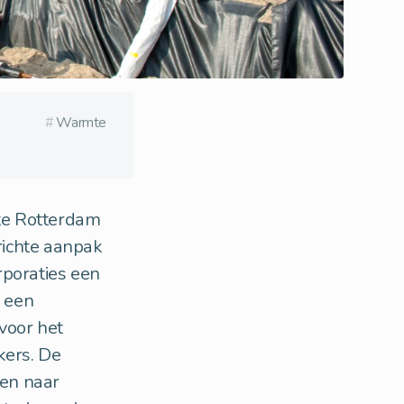
#
Warmte
te Rotterdam
richte aanpak
poraties een
r een
voor het
kers. De
en naar