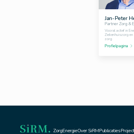
Jan-Peter H
Partner Zorg & 
Vooral actief in Ene
Ziekenhuiszorg en 
zorg
Profielpagina
Zorg
Energie
Over SiRM
Publicaties
Projec