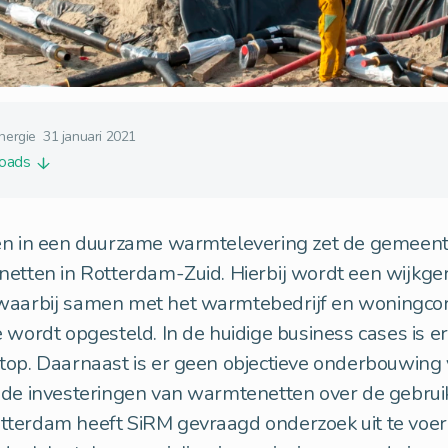
nergie
31 januari 2021
loads
en in een duurzame warmtelevering zet de gemeen
etten in Rotterdam-Zuid. Hierbij wordt een wijkge
waarbij samen met het warmtebedrijf en woningcor
 wordt opgesteld. In de huidige business cases is e
top. Daarnaast is er geen objectieve onderbouwing 
 de investeringen van warmtenetten over de gebrui
terdam heeft SiRM gevraagd onderzoek uit te voer