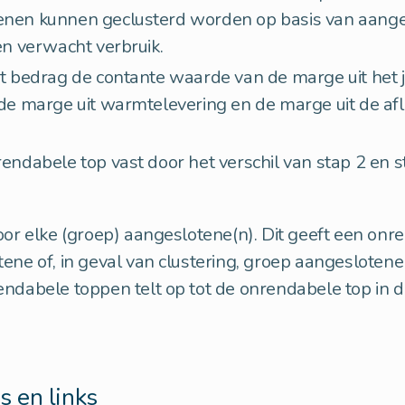
enen kunnen geclusterd worden op basis van aang
 en verwacht verbruik.
it bedrag de contante waarde van de marge uit het j
 de marge uit warmtelevering en de marge uit de af
rendabele top vast door het verschil van stap 2 en s
oor elke (groep) aangeslotene(n). Dit geeft een onr
ene of, in geval van clustering, groep aangesloten
ndabele toppen telt op tot de onrendabele top in 
 en links