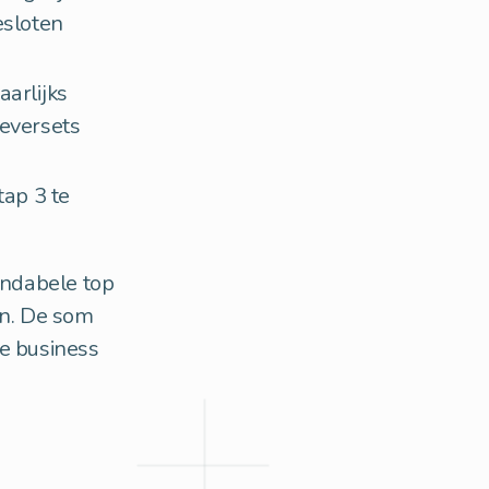
esloten
aarlijks
leversets
tap 3 te
endabele top
en. De som
de business