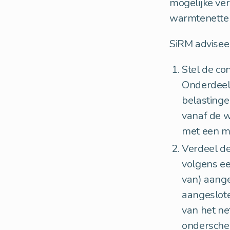
mogelijke ver
warmtenette
SiRM advisee
Stel de co
Onderdeel 
belastinge
vanaf de w
met een m
Verdeel de
volgens ee
van) aange
aangeslote
van het ne
onderschei