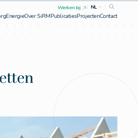
|
NL
|
Werken bij
org
Energie
Over SiRM
Publicaties
Projecten
Contact
etten