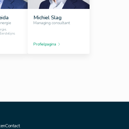
eida
Michiel Slag
Energie
Managing consultant
rgie,
Eerstelijns
Profielpagina
ten
Contact