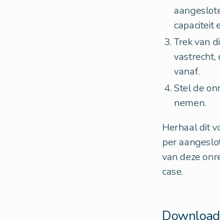
aangeslot
capaciteit
Trek van d
vastrecht,
vanaf.
Stel de on
nemen.
Herhaal dit v
per aangeslot
van deze onre
case.
Downloads