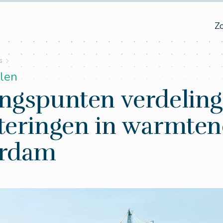
Z
s
len
ngspunten verdeling
teringen in warmten
erdam