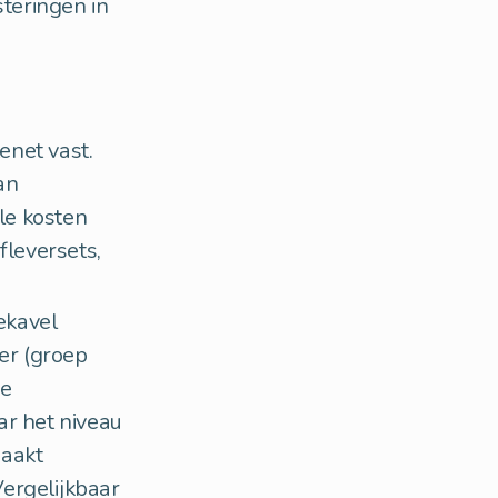
steringen in
enet vast.
an
le kosten
fleversets,
ekavel
er (groep
de
ar het niveau
maakt
ergelijkbaar