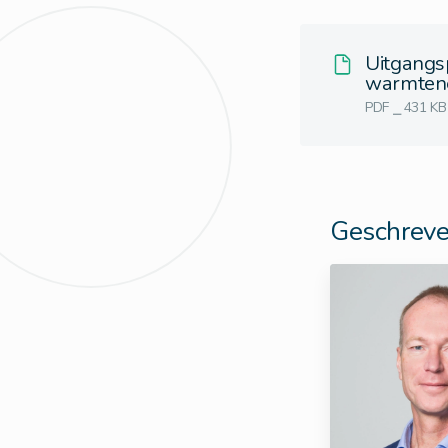
Uitgangsp
warmtene
PDF ⎯ 431 KB
Geschreve