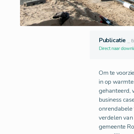
Publicatie
⎯
E
Direct naar down
Om te voorzi
in op warmten
gehanteerd, 
business case
onrendabele 
verdelen van
gemeente Rot