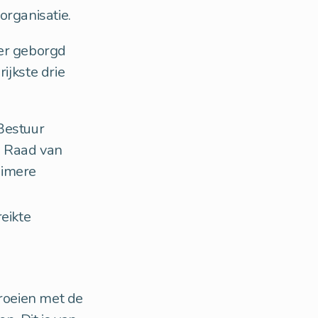
organisatie.
ter geborgd
jkste drie
Bestuur
e Raad van
uimere
eikte
roeien met de