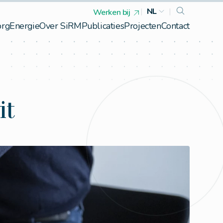
|
NL
|
Werken bij
org
Energie
Over SiRM
Publicaties
Projecten
Contact
it