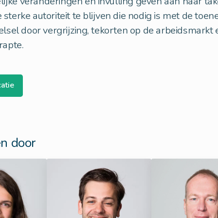
jke veranderingen en invulling geven aan haar take
sterke autoriteit te blijven die nodig is met de to
elsel door vergrijzing, tekorten op de arbeidsmarkt 
rapte.
atie
n door