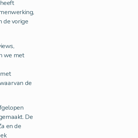
 heeft
amenwerking,
 de vorige
views,
en we met
 met
 waarvan de
afgelopen
orgemaakt. De
Za en de
iek