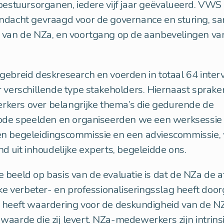
bestuursorganen, iedere vijf jaar geëvalueerd. VWS
ndacht gevraagd voor de governance en sturing, s
 van de NZa, en voortgang op de aanbevelingen van
ebreid deskresearch en voerden in totaal 64 inter
 verschillende type stakeholders. Hiernaast sprak
ers over belangrijke thema’s die gedurende de
iode speelden en organiseerden we een werksessie
n begeleidingscommissie en een adviescommissie,
nd uit inhoudelijke experts, begeleidde ons.
beeld op basis van de evaluatie is dat de NZa de 
nke verbeter- en professionaliseringsslag heeft do
 heeft waardering voor de deskundigheid van de N
aarde die zij levert. NZa-medewerkers zijn intrins