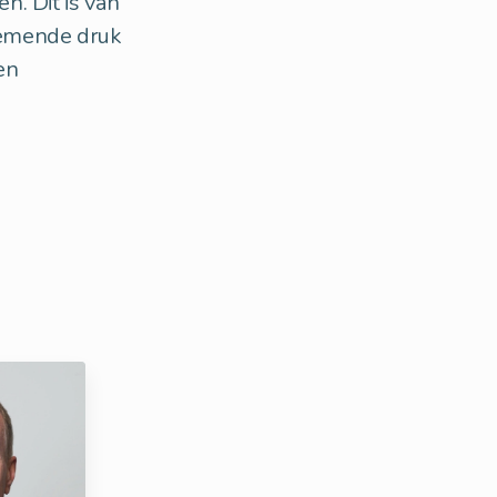
n. Dit is van
enemende druk
en