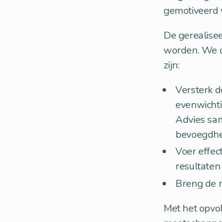
gemotiveerd v
De gerealise
worden. We d
zijn:
Versterk d
evenwichti
Advies sam
bevoegdh
Voer effec
resultaten
Breng de 
Met het opvo