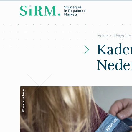
Home
Projecten
Kade
Neder
© Patricia Rehe