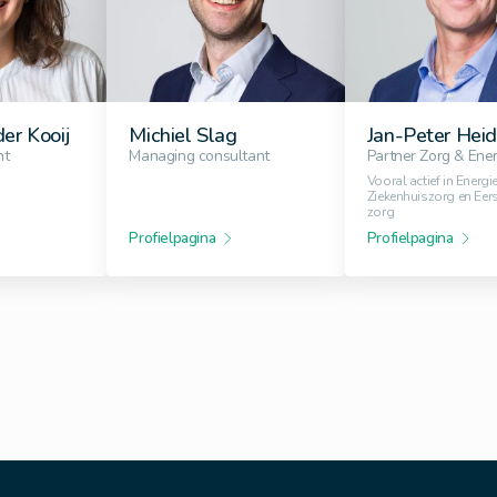
er Kooij
Michiel Slag
Jan-Peter Hei
nt
Managing consultant
Partner Zorg & Ene
Vooral actief in Energie
Ziekenhuiszorg en Eers
zorg
Profielpagina
Profielpagina