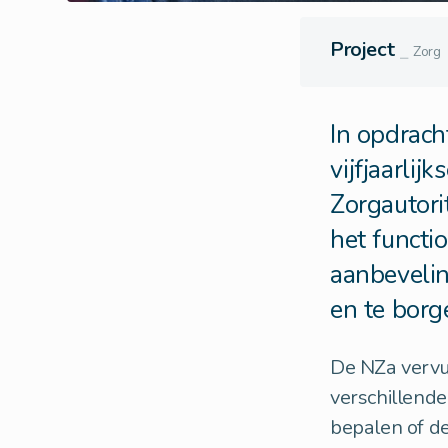
Project
⎯
Zorg
In opdrach
vijfjaarli
Zorgautori
het funct
aanbevelin
en te borg
De NZa vervul
verschillende
bepalen of de