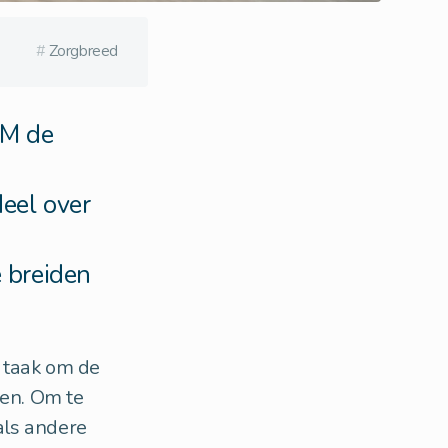
#
Zorgbreed
RM de
deel over
 breiden
s taak om de
den. Om te
als andere