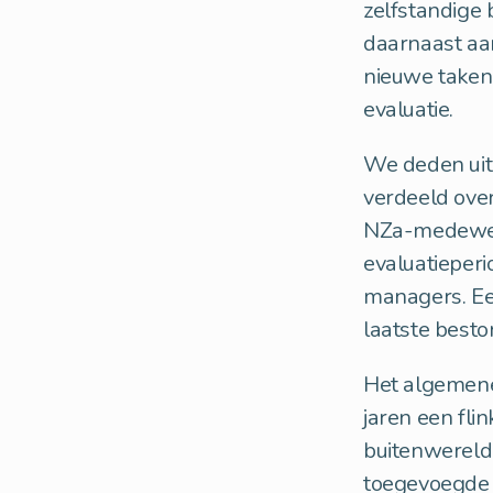
zelfstandige 
daarnaast aa
nieuwe taken
evaluatie.
We deden uitg
verdeeld over
NZa-medewerk
evaluatieper
managers. Ee
laatste besto
Het algemene 
jaren een fli
buitenwereld
toegevoegde w