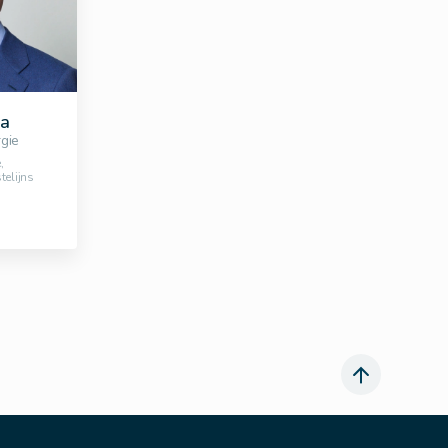
da
rgie
,
telijns