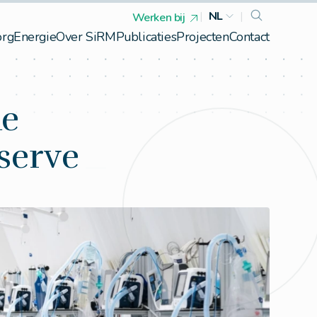
|
NL
|
Werken bij
org
Energie
Over SiRM
Publicaties
Projecten
Contact
de
serve