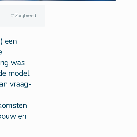
#
Zorgbreed
) een
e
ang was
de model
an vraag-
tkomsten
pbouw en