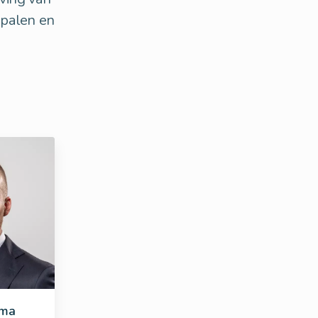
bepalen en
ema