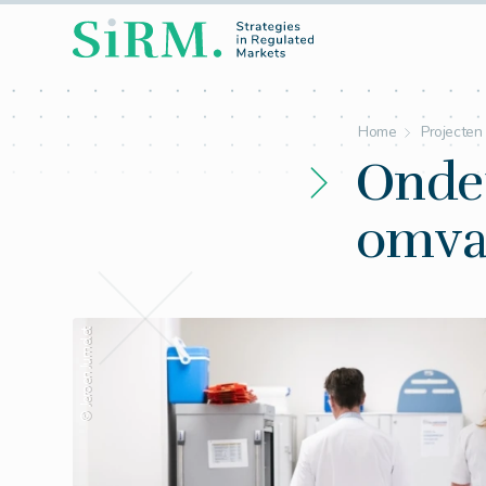
Home
Projecten
Onde
omva
© Jeroen Jumelet