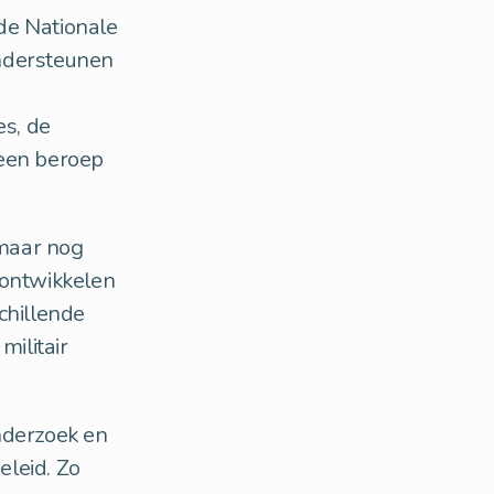
de Nationale
ondersteunen
es, de
 een beroep
 maar nog
ontwikkelen
chillende
militair
nderzoek en
eleid. Zo