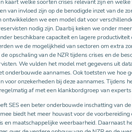
n kaart welke soorten crises relevant zijn en welke
n van invloed zijn op de benodigde inzet van de zo
 ontwikkelden we een model dat voor verschillende
eservisten nodig zijn. Daarbij keken we onder meer
der beschikbare capaciteit en lagere productiviteit d
rden we de mogelijkheid van sectoren om extra zor
 de opschaling van de NZR tijdens crises en de bes
rvisten. We vulden het model met gegevens uit dat
et onderbouwde aannames. Ook toetsten we hoe g
jn voor onzekerheden bij deze aannames. Tijdens he
egelmatig af met een klankbordgroep van experts
eft SES een beter onderbouwde inschatting van d
mee biedt het meer houvast voor de voorbereiding
sis en maatschappelijke weerbaarheid. Daarnaast he
uzes over de verdere opbouw van de NZR en de wer