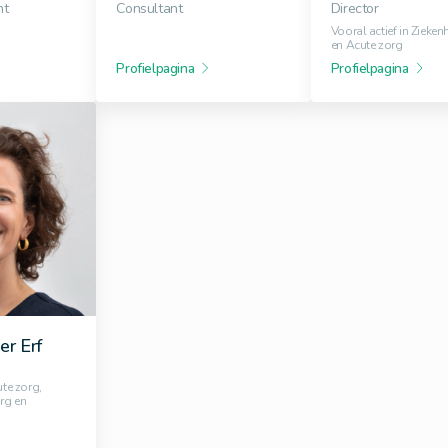
nt
Consultant
Director
Vooral actief in Zieke
en Acute zorg
Profielpagina
Profielpagina
er Erf
ute zorg,
rg en