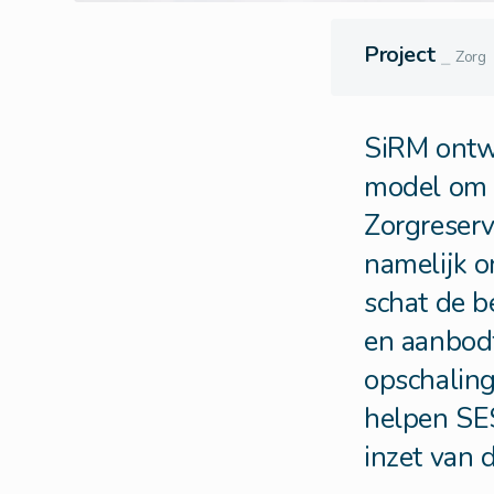
Project
⎯
Zorg
SiRM ontwi
model om 
Zorgreser
namelijk 
schat de 
en aanbod
opschaling
helpen SE
inzet van 