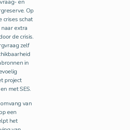
 vraag- en
rgreserve. Op
 crises schat
 naar extra
oor de crisis.
gvraag zelf
chikbaarheid
abronnen in
evoelig
t project
 en met SES.
e omvang van
 op een
lpt het
ving van