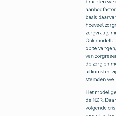
brachten we i
aanbodfactore
basis daarvan
hoeveel zorgr
zorgvraag, min
Ook modellee
op te vangen,
van zorgrese
de zorg en m
uitkomsten zi
stemden we r
Het model ge
de NZR. Daar
volgende cri
model bij ke