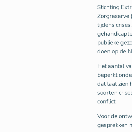
Stichting Ex
Zorgreserve 
tijdens crise
gehandicapten
publieke gezo
doen op de N
Het aantal va
beperkt onde
dat laat zien
soorten crise
conflict.
Voor de ontw
gesprekken me