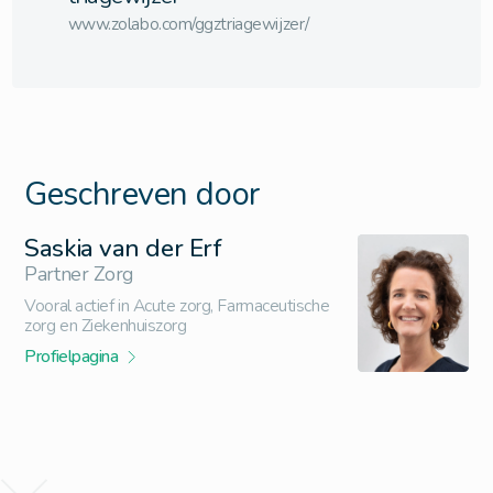
www.zolabo.com/ggztriagewijzer/
Geschreven door
Saskia van der Erf
Partner Zorg
Vooral actief in Acute zorg, Farmaceutische
zorg en Ziekenhuiszorg
Profielpagina