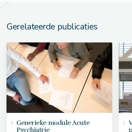
Gerelateerde publicaties
Generieke module Acute
V
Psychiatrie
p