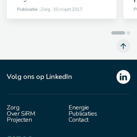
Publicatie
Zorg
30 maart 2017
P
Volg ons op LinkedIn
Zorg
Energie
Over SiRM
Publicaties
Projecten
Contact