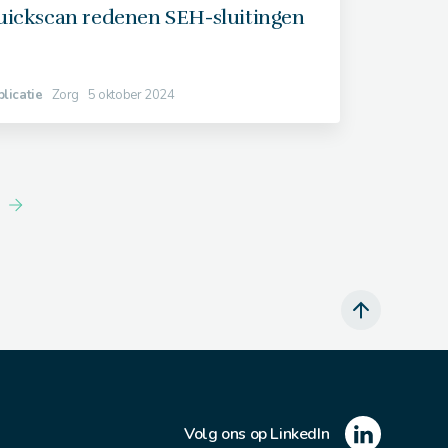
uickscan redenen SEH-sluitingen
licatie
Zorg
5 oktober 2024
Volg ons op LinkedIn