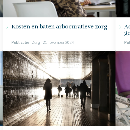
Kosten en baten arbocuratieve zorg
A
g
Publicatie
Zorg
21 november 2024
Pub