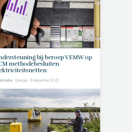
ndersteuning bij beroep VEMW op
CM methodebesluiten
ektriciteitsnetten
licatie
Energie
8 december 2021