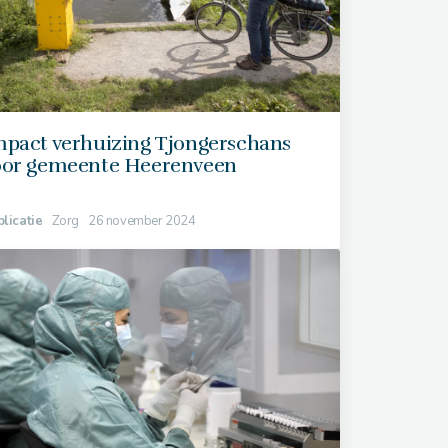
mpact verhuizing Tjongerschans
oor gemeente Heerenveen
licatie
Zorg
26 november 2024