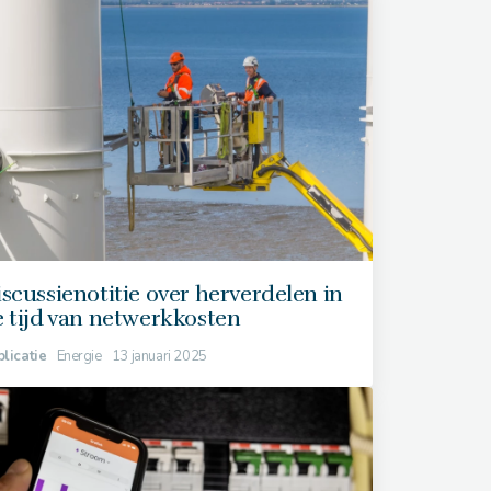
scussienotitie over herverdelen in
 tijd van netwerkkosten
licatie
Energie
13 januari 2025