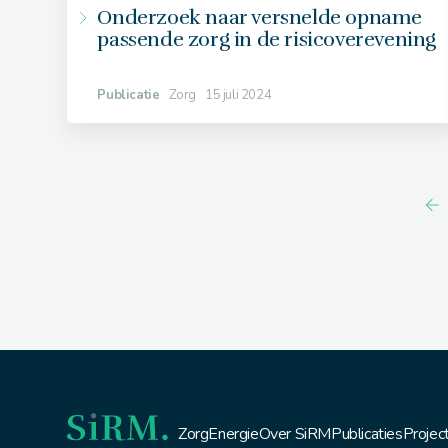
Onderzoek naar versnelde opname
passende zorg in de risicoverevening
Publicatie
Zorg
15 juli 2024
Zorg
Energie
Over SiRM
Publicaties
Projec