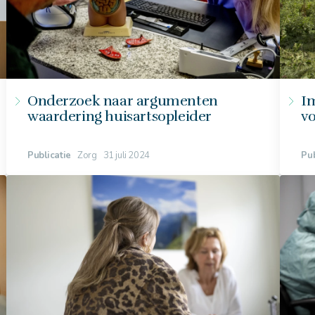
Onderzoek naar argumenten
I
waardering huisartsopleider
v
Publicatie
Zorg
31 juli 2024
Pub