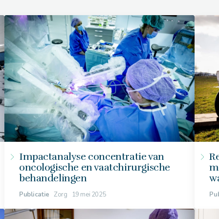
Impactanalyse concentratie van
R
oncologische en vaatchirurgische
m
behandelingen
wa
Publicatie
Zorg
19 mei 2025
Pub