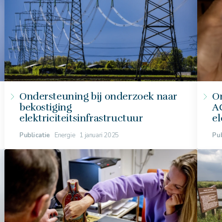
Ondersteuning bij onderzoek naar
O
bekostiging
A
elektriciteitsinfrastructuur
el
Publicatie
Energie
1 januari 2025
Pub