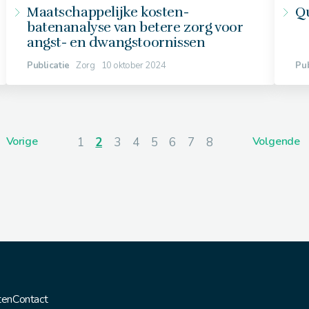
Maatschappelijke kosten-
Q
batenanalyse van betere zorg voor
angst- en dwangstoornissen
Publicatie
Zorg
10 oktober 2024
Pub
Vorige
Volgende
1
2
3
4
5
6
7
8
ten
Contact