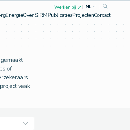
|
NL
|
Werken bij
org
Energie
Over SiRM
Publicaties
Projecten
Contact
r gemaakt
es of
erzekeraars
project vaak