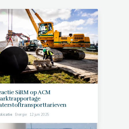
eactie SiRM op ACM
arktrapportage
terstoftransporttarieven
licatie
Energie
12 juni 2025