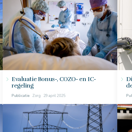
Evaluatie Bonus-, COZO- en IC-
Di
regeling
de
Publicatie
Zorg
29 april 2025
Pub