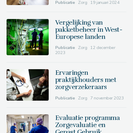
Publicatie
Zorg
19 januari 2024
Vergelijking van
pakketbeheer in West-
Europese landen
Publicatie
Zorg
12 december
2023
Ervaringen
praktijkhouders met
zorgverzekeraars
Publicatie
Zorg
7 november 2023
Evaluatie programma
Zorgevaluatie en
Gepast Gebruik