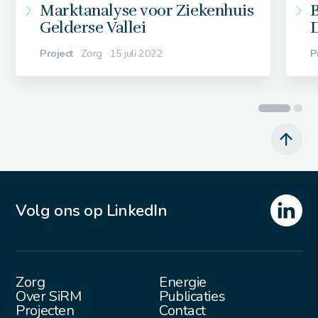
Marktanalyse voor Ziekenhuis
B
Gelderse Vallei
Project
Zorg
15 juli 2022
P
Volg ons op LinkedIn
Zorg
Energie
Over SiRM
Publicaties
Projecten
Contact